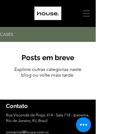
CASES
Posts em breve
Explore outras categorias neste
blog ou volte mais tarde.
Contato
Rua Visconde de Pirajá, 414 - Sala 718 - Ipanema,
Rio de Janeiro, RJ, Brasil
comercial@house.com.vc