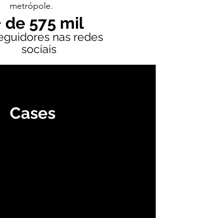
metrópole.
+ de 575 mil
eguidores nas
redes
sociais
Cases