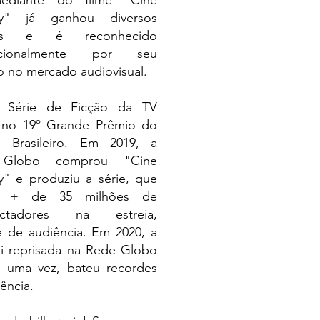
ediante do filme "Cine
dy" já ganhou diversos
ios e é reconhecido
nacionalmente por seu
o no mercado audiovisual.
 Série de Ficção da TV
 no 19º Grande Prêmio do
 Brasileiro. Em 2019, a
Globo comprou "Cine
y" e produziu a série, que
e + de 35 milhões de
pectadores na estreia,
e de audiência. Em 2020, a
oi reprisada na Rede Globo
s uma vez, bateu recordes
iência.