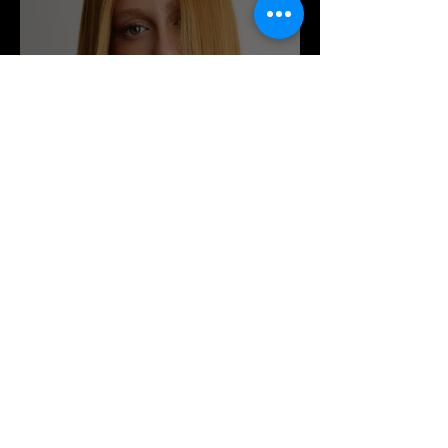
Marina Ruy Barbosa x
Pantene Brasil | Meu
Cabelo Pode Tudo
Contato
Quer potencializar sua campanha,