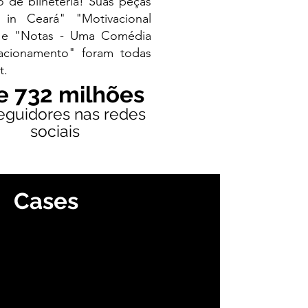
 de bilheteria! Suas peças
in Ceará" "Motivacional
 e "Notas - Uma Comédia
acionamento" foram todas
t.
e 732 milhões
eguidores nas
redes
sociais
Cases