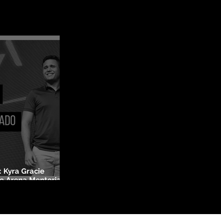
 Kyra Gracie
o Arena Mentoria,
 O Novo Mercado