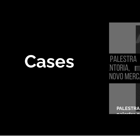
Cases
PALESTRA:
palestra n
evento do