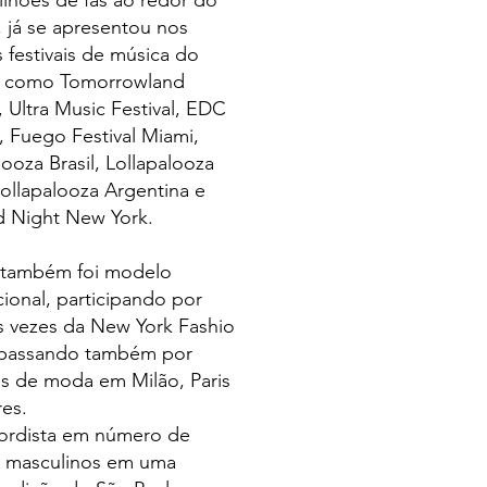
lhões de fãs ao redor do
 já se apresentou nos
 festivais de música do
a como Tomorrowland
, Ultra Music Festival, EDC
 Fuego Festival Miami,
looza Brasil, Lollapalooza
Lollapalooza Argentina e
d Night New York.
 também foi modelo
cional, participando por
s vezes da New York Fashio
passando também por
s de moda em Milão, Paris
es.
cordista em número de
s masculinos em uma