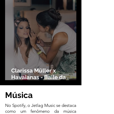
Clarissa Müller x
Havaianas - Baile da
Vogue
Música
No Spotify, o Jetlag Music se destaca
como um fenômeno da música