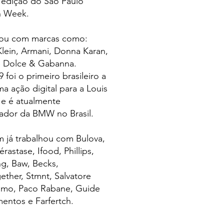
edição do São Paulo
n Week.
hou com marcas como:
Klein, Armani, Donna Karan,
e Dolce & Gabanna.
 foi o primeiro brasileiro a
ma ação digital para a Louis
 e é atualmente
ador da BMW no Brasil.
 já trabalhou com Bulova,
érastase, Ifood, Phillips,
g, Baw, Becks,
ther, Stmnt, Salvatore
amo, Paco Rabane, Guide
mentos e Farfertch.