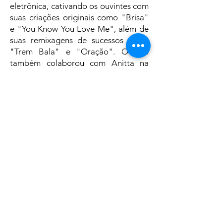
eletrônica, cativando os ouvintes com
suas criações originais como "Brisa"
e "You Know You Love Me", além de
suas remixagens de sucessos como
"Trem Bala" e "Oração". O duo
também colaborou com Anitta na
música "Zé do Caroço", ampliando
ainda mais sua influência no cenário
musical. Além disso, o Jetlag Music
marcou presença nos principais
festivais do mundo, incluindo
Tomorrowland, Lollapalooza Chile,
Argentina e Brasil, Rock in Rio, entre
outros, consolidando sua reputação
como uma das duplas mais
proeminentes da cena eletrônica
atual.