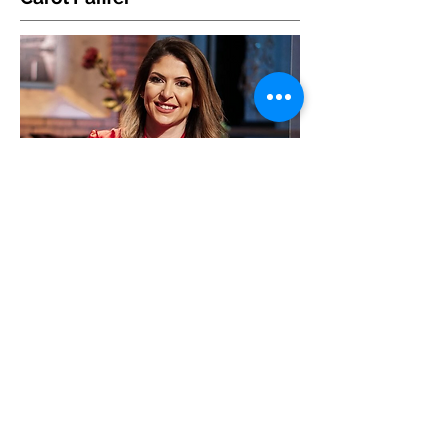
🦈 Carol Paiffer 18 de abril, com o
tema "Pitch perfect: Lessons learned
on the road to success"